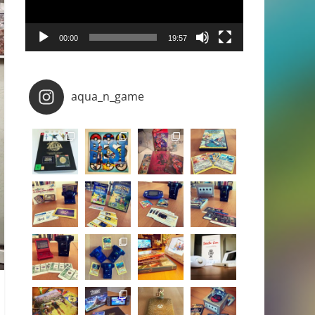
00:00
19:57
aqua_n_game