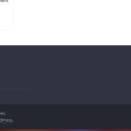
ment
vés.
dPress
.