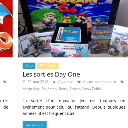
Actu
Réflexions
Les sorties Day One
26 mai 2016
Aquateur
Aucun commentaire
,
,
,
,
Mario Kart
Pokémon
Rétro
Smash Bros.
Zelda
a re-
La sortie d’un nouveau jeu est toujours un
s de
événement pour celui qui l’attend. Depuis quelques
années, il est fréquent que
Lire la suite