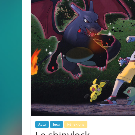
Actu
Jeux
Réflexions
Le shinylock