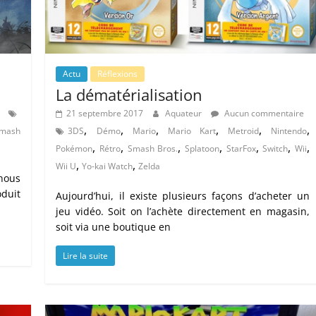
Actu
Réflexions
La dématérialisation
21 septembre 2017
Aquateur
Aucun commentaire
,
,
,
,
,
,
mash
3DS
Démo
Mario
Mario Kart
Metroid
Nintendo
,
,
,
,
,
,
,
Pokémon
Rétro
Smash Bros.
Splatoon
StarFox
Switch
Wii
,
,
Wii U
Yo-kai Watch
Zelda
nous
duit
Aujourd’hui, il existe plusieurs façons d’acheter un
jeu vidéo. Soit on l’achète directement en magasin,
soit via une boutique en
Lire la suite