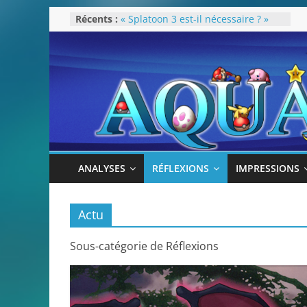
Rétrospective 2022
Passer
Récents :
« Splatoon 3 est-il nécessaire ? »
au
« Dans les coulisses des JV Harry
Potter »
contenu
Pokémon Écarlate : ceci est une
révolution (ou pas) !
Attentes 2023
ANALYSES
RÉFLEXIONS
IMPRESSIONS
Actu
Sous-catégorie de Réflexions