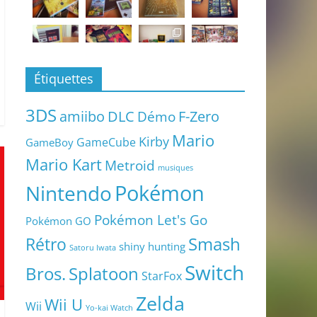
Étiquettes
3DS
amiibo
DLC
Démo
F-Zero
Mario
Kirby
GameCube
GameBoy
Mario Kart
Metroid
musiques
Pokémon
Nintendo
Pokémon Let's Go
Pokémon GO
Smash
Rétro
shiny hunting
Satoru Iwata
Switch
Bros.
Splatoon
StarFox
Zelda
Wii U
Wii
Yo-kai Watch