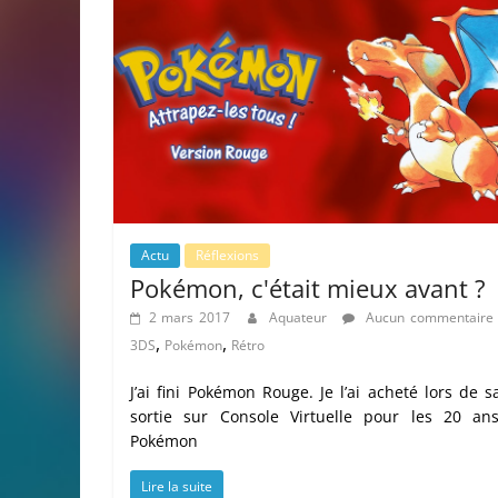
Actu
Réflexions
Pokémon, c'était mieux avant ?
2 mars 2017
Aquateur
Aucun commentaire
,
,
3DS
Pokémon
Rétro
J’ai fini Pokémon Rouge. Je l’ai acheté lors de s
sortie sur Console Virtuelle pour les 20 an
Pokémon
Lire la suite