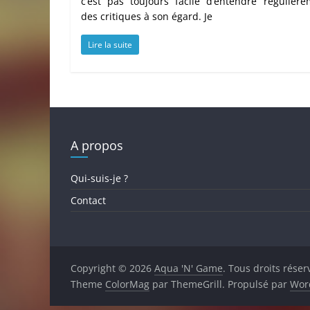
c’est pas toujours facile d’entendre régulière
des critiques à son égard. Je
Lire la suite
A propos
Qui-suis-je ?
Contact
Copyright © 2026
Aqua 'N' Game
. Tous droits réser
Theme
ColorMag
par ThemeGrill. Propulsé par
Wor