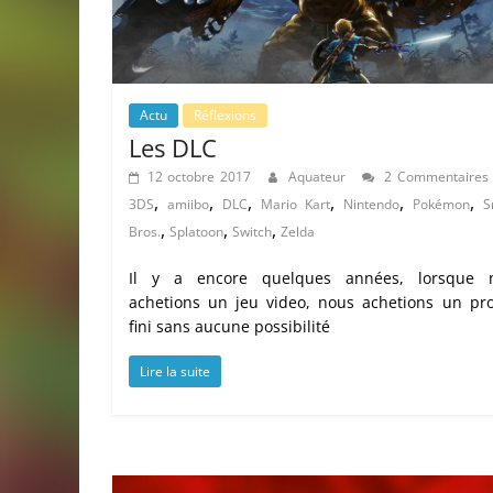
Actu
Réflexions
Les DLC
12 octobre 2017
Aquateur
2 Commentaires
,
,
,
,
,
,
3DS
amiibo
DLC
Mario Kart
Nintendo
Pokémon
S
,
,
,
Bros.
Splatoon
Switch
Zelda
Il y a encore quelques années, lorsque 
achetions un jeu video, nous achetions un pro
fini sans aucune possibilité
Lire la suite