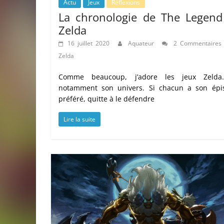
Actu
Jeux
Réflexions
La chronologie de The Legend
Zelda
16 juillet 2020
Aquateur
2 Commentaires
Zelda
Comme beaucoup, j’adore les jeux Zelda
notamment son univers. Si chacun a son épi
préféré, quitte à le défendre
Lire la suite