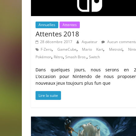
Annuelles
Attentes
Attentes 2018
28 décembre 2017
Aquateur
Aucun commenta
,
,
,
,
F-Zero
GameCube
Mario Kart
Metroid
Nint
,
,
,
Pokémon
Rétro
Smash Bros.
Switch
Dans quelques jours, nous serons en 2
L’occasion pour Nintendo de nous propose
nouveaux jeux toujours plus fun que
Lire la suite