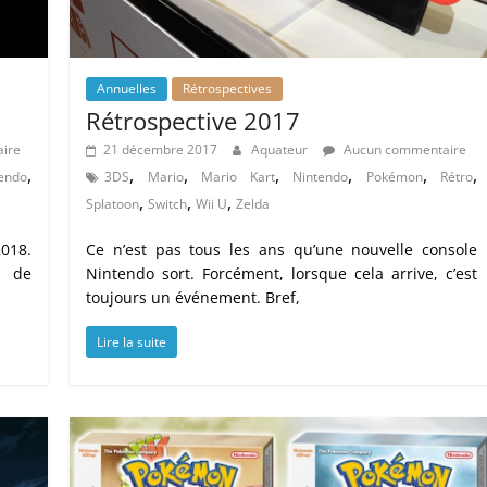
Annuelles
Rétrospectives
Rétrospective 2017
ire
21 décembre 2017
Aquateur
Aucun commentaire
,
,
,
,
,
,
,
endo
3DS
Mario
Mario Kart
Nintendo
Pokémon
Rétro
,
,
,
Splatoon
Switch
Wii U
Zelda
018.
Ce n’est pas tous les ans qu’une nouvelle console
r de
Nintendo sort. Forcément, lorsque cela arrive, c’est
toujours un événement. Bref,
Lire la suite