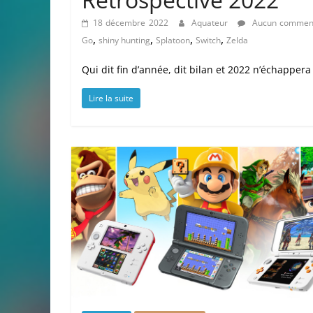
18 décembre 2022
Aquateur
Aucun comment
,
,
,
,
Go
shiny hunting
Splatoon
Switch
Zelda
Qui dit fin d’année, dit bilan et 2022 n’échappe
Lire la suite