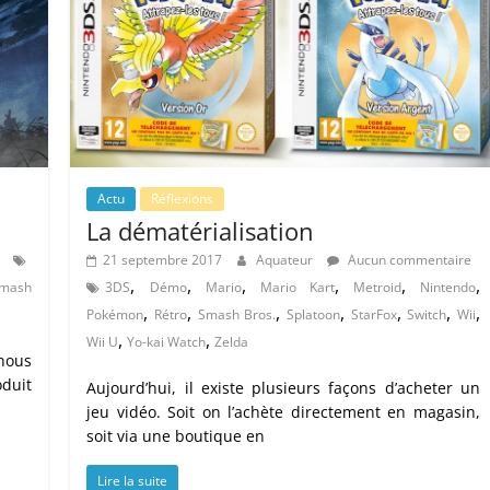
Actu
Réflexions
La dématérialisation
21 septembre 2017
Aquateur
Aucun commentaire
,
,
,
,
,
,
mash
3DS
Démo
Mario
Mario Kart
Metroid
Nintendo
,
,
,
,
,
,
,
Pokémon
Rétro
Smash Bros.
Splatoon
StarFox
Switch
Wii
,
,
Wii U
Yo-kai Watch
Zelda
nous
duit
Aujourd’hui, il existe plusieurs façons d’acheter un
jeu vidéo. Soit on l’achète directement en magasin,
soit via une boutique en
Lire la suite