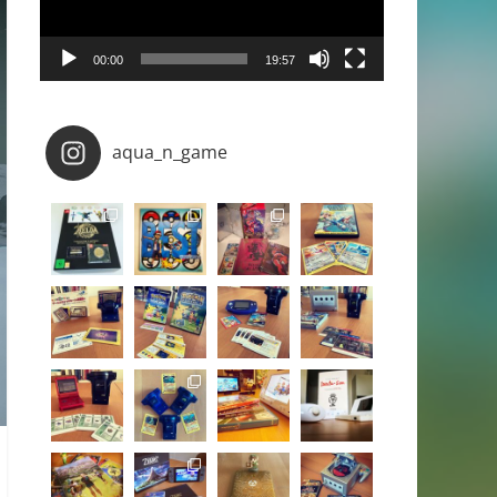
00:00
19:57
aqua_n_game