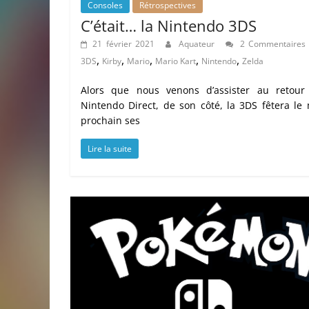
Consoles
Rétrospectives
C’était… la Nintendo 3DS
21 février 2021
Aquateur
2 Commentaires
,
,
,
,
,
3DS
Kirby
Mario
Mario Kart
Nintendo
Zelda
Alors que nous venons d’assister au retour
Nintendo Direct, de son côté, la 3DS fêtera le
prochain ses
Lire la suite