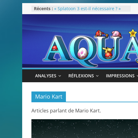
Rétrospective 2022
Passer
Récents :
« Splatoon 3 est-il nécessaire ? »
au
« Dans les coulisses des JV Harry
contenu
Potter »
Pokémon Écarlate : ceci est une
révolution (ou pas) !
Attentes 2023
ANALYSES
RÉFLEXIONS
IMPRESSIONS
Mario Kart
Articles parlant de Mario Kart.