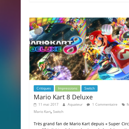
Critiques
Impressions
Switch
Mario Kart 8 Deluxe
11 mai 2017
Aquateur
1 Commentaire
M
,
Mario Kart
Switch
Très grand fan de Mario Kart depuis « Super Circ