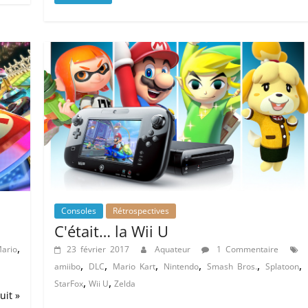
Consoles
Rétrospectives
C'était… la Wii U
,
ario
23 février 2017
Aquateur
1 Commentaire
,
,
,
,
,
,
amiibo
DLC
Mario Kart
Nintendo
Smash Bros.
Splatoon
,
,
StarFox
Wii U
Zelda
uit »