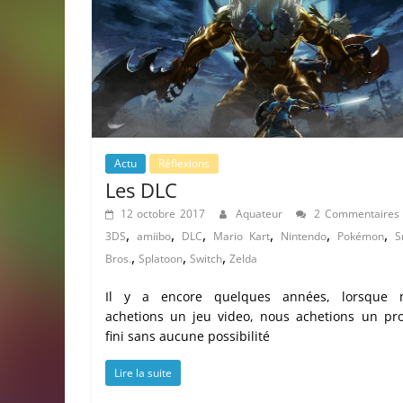
Actu
Réflexions
Les DLC
12 octobre 2017
Aquateur
2 Commentaires
,
,
,
,
,
,
3DS
amiibo
DLC
Mario Kart
Nintendo
Pokémon
S
,
,
,
Bros.
Splatoon
Switch
Zelda
Il y a encore quelques années, lorsque 
achetions un jeu video, nous achetions un pro
fini sans aucune possibilité
Lire la suite