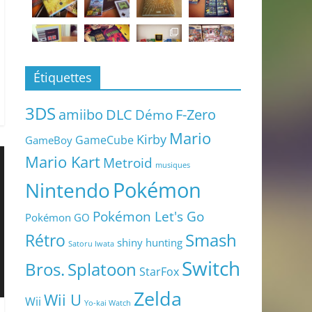
Étiquettes
3DS
amiibo
DLC
Démo
F-Zero
Mario
Kirby
GameCube
GameBoy
Mario Kart
Metroid
musiques
Pokémon
Nintendo
Pokémon Let's Go
Pokémon GO
Smash
Rétro
shiny hunting
Satoru Iwata
Switch
Bros.
Splatoon
StarFox
Zelda
Wii U
Wii
Yo-kai Watch