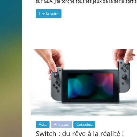
sur GBA, j’ai torché tous les jeux de la série sortis
Lire la suite
Actu
Analyses
Consoles
Switch : du rêve à la réalité !