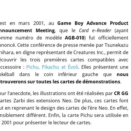
’est en mars 2001, au
Game Boy Advance Product
nnouncement Meeting
, que le
Card
e
–
Reader
(ayant
omme numéro de modèle
AGB-010
) fut officiellement
nnoncé. Cette conférence de presse menée par Tsunekazu
shihara, en digne représentant de Creatures Inc., permit de
écouvrir les trois premières cartes compatibles avec
’accessoire :
Pichu, Pikachu et Évoli
. Elles présentent une
okéball dans le coin inférieur gauche que
nous
etrouverons sur toutes les cartes de démonstrations
.
ur l’anecdote, les illustrations ont été réalisées par
CR GG
artes Zarbi des extensions Neo. De plus, ces cartes font
t en reprenant le design des cartes de l’ère Neo. En effet,
siblement différent. Enfin, la carte Pichu sera utilisée en
2001 pour présenter le lecteur de cartes.