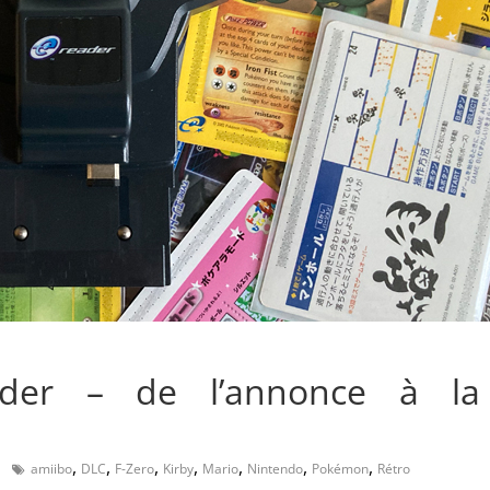
Reader – de l’annonce à la
,
,
,
,
,
,
,
amiibo
DLC
F-Zero
Kirby
Mario
Nintendo
Pokémon
Rétro