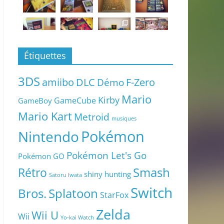
Étiquettes
3DS
amiibo
DLC
Démo
F-Zero
Mario
Kirby
GameCube
GameBoy
Mario Kart
Metroid
musiques
Pokémon
Nintendo
Pokémon Let's Go
Pokémon GO
Smash
Rétro
shiny hunting
Satoru Iwata
Switch
Bros.
Splatoon
StarFox
Zelda
Wii U
Wii
Yo-kai Watch