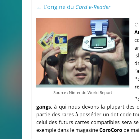
← L’origine du
Card e-Reader
C
A
c
a
I
d
l
P
r
Source : Nintendo World Report
Po
gangs
, à qui nous devons la plupart des c
partie des rares à posséder un dot code tou
celui des futurs cartes compatibles sera sen
exemple dans le magasine
CoroCoro
de mai 