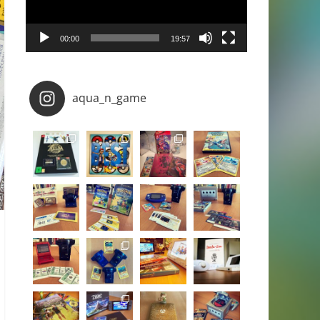
00:00
19:57
aqua_n_game