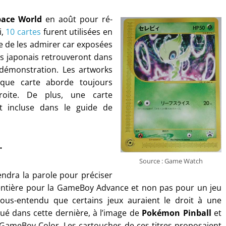
pace World
en août pour ré-
i,
10 cartes
furent utilisées en
le de les admirer car exposées
eurs japonais retrouveront dans
démonstration. Les artworks
ue carte aborde toujours
roite. De plus, une carte
t incluse dans le guide de
Source : Game Watch
endra la parole pour préciser
rt entière pour la GameBoy Advance et non pas pour un jeu
é sous-entendu que certains jeux auraient le droit à une
qué dans cette dernière, à l’image de
Pokémon Pinball
et
r GameBoy Color. Les cartouches de ces titres proposaient