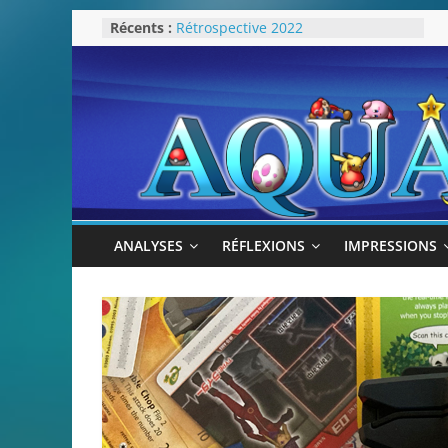
Attentes 2023
Passer
Récents :
Rétrospective 2022
au
« Splatoon 3 est-il nécessaire ? »
« Dans les coulisses des JV Harry
contenu
Potter »
Pokémon Écarlate : ceci est une
révolution (ou pas) !
ANALYSES
RÉFLEXIONS
IMPRESSIONS