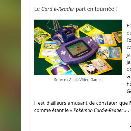
Le
Card e-Reader
part en tournée !
P
o
l
ca
j
j
d
v
Source : Genki Video Games
h
G
Il est d’ailleurs amusant de constater que
comme étant le «
Pokémon Card-e-Reader
» .