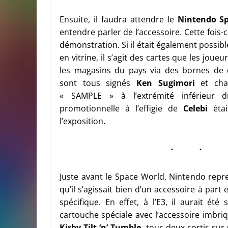
Ensuite, il faudra attendre le
Nintendo S
entendre parler de l’accessoire. Cette fois-c
démonstration. Si il était également possib
en vitrine, il s’agit des cartes que les jou
les magasins du pays via des bornes de 
sont tous signés
Ken Sugimori
et chaq
« SAMPLE » à l’extrémité inférieur d
promotionnelle à l’effigie de
Celebi
étai
l’exposition.
Juste avant le Space World, Nintendo repr
qu’il s’agissait bien d’un accessoire à pa
spécifique. En effet, à l’E3, il aurait ét
cartouche spéciale avec l’accessoire imbri
Kirby Tilt ‘n’ Tumble
, tous deux sortis su