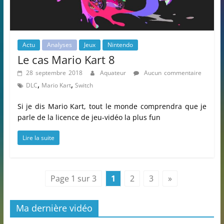
Actu
Analyses
Jeux
Nintendo
Le cas Mario Kart 8
28 septembre 2018
Aquateur
Aucun commentaire
,
,
DLC
Mario Kart
Switch
Si je dis Mario Kart, tout le monde comprendra que je
parle de la licence de jeu-vidéo la plus fun
Lire la suite
Page 1 sur 3
1
2
3
»
Ma dernière vidéo