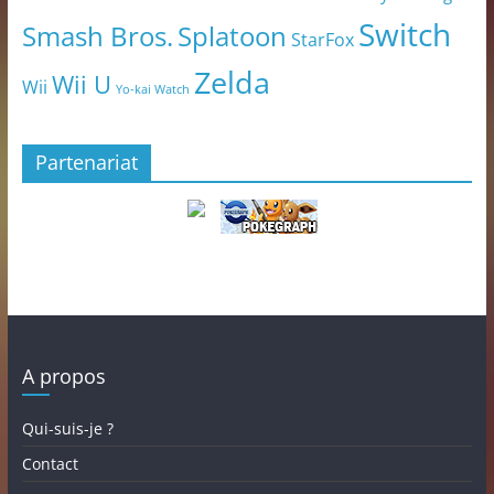
Switch
Smash Bros.
Splatoon
StarFox
Zelda
Wii U
Wii
Yo-kai Watch
Partenariat
A propos
Qui-suis-je ?
Contact