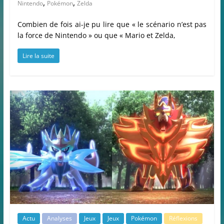
,
,
Nintendo
Pokémon
Zelda
Combien de fois ai-je pu lire que « le scénario n’est pas
la force de Nintendo » ou que « Mario et Zelda,
Lire la suite
Actu
Analyses
Jeux
Jeux
Pokémon
Réflexions