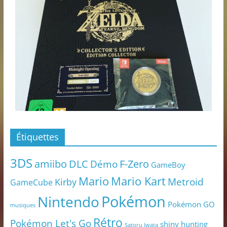
Étiquettes
3DS
amiibo
DLC
Démo
F-Zero
GameBoy
Mario
Mario Kart
Metroid
Kirby
GameCube
Pokémon
Nintendo
Pokémon GO
musiques
Rétro
Pokémon Let's Go
shiny hunting
Satoru Iwata