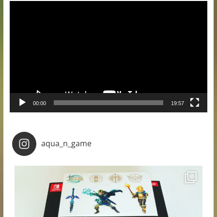
Lecteur
vidéo
00:00
19:57
aqua_n_game