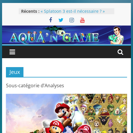
Passer
Rétrospective 2022
Récents :
au
« Splatoon 3 est-il nécessaire ? »
« Dans les coulisses des JV Harry
contenu
Potter »
Pokémon Écarlate : ceci est une
révolution (ou pas) !
Attentes 2023
Jeux
Sous-catégorie d’Analyses