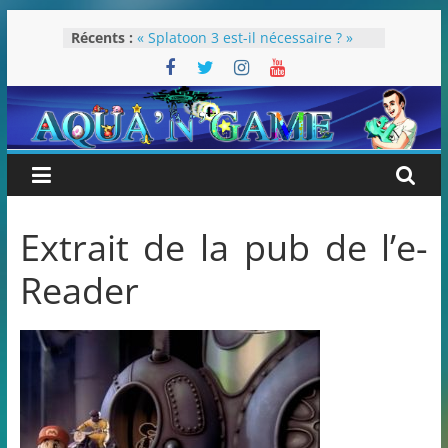
Passer
Récents :
« Splatoon 3 est-il nécessaire ? »
au
« Dans les coulisses des JV Harry
contenu
Potter »
Pokémon Écarlate : ceci est une
révolution (ou pas) !
Attentes 2023
Rétrospective 2022
Extrait de la pub de l’e-
Reader