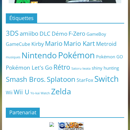
Étiquettes
3DS
amiibo
DLC
Démo
F-Zero
GameBoy
Mario
Mario Kart
Metroid
Kirby
GameCube
Pokémon
Nintendo
Pokémon GO
musiques
Rétro
Pokémon Let's Go
shiny hunting
Satoru Iwata
Switch
Smash Bros.
Splatoon
StarFox
Zelda
Wii U
Wii
Yo-kai Watch
Partenariat