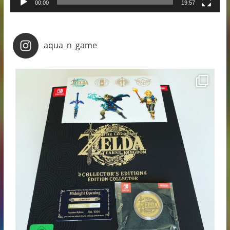
00:00
19:57
aqua_n_game