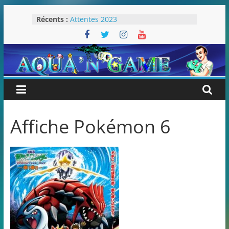
Passer
Récents :
Attentes 2023
au
Rétrospective 2022
contenu
« Splatoon 3 est-il nécessaire ? »
« Dans les coulisses des JV Harry
Potter »
Pokémon Écarlate : ceci est une
révolution (ou pas) !
Affiche Pokémon 6