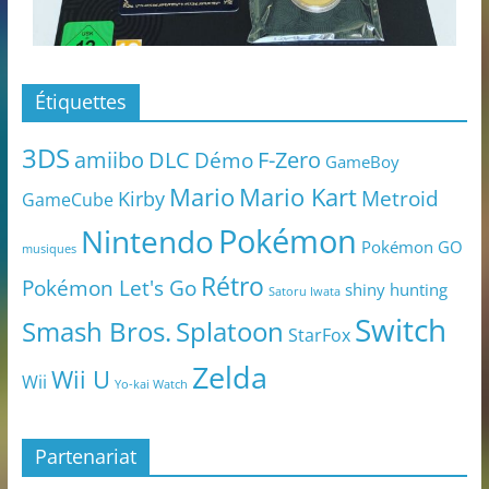
Étiquettes
3DS
amiibo
DLC
Démo
F-Zero
GameBoy
Mario
Mario Kart
Metroid
Kirby
GameCube
Pokémon
Nintendo
Pokémon GO
musiques
Rétro
Pokémon Let's Go
shiny hunting
Satoru Iwata
Switch
Smash Bros.
Splatoon
StarFox
Zelda
Wii U
Wii
Yo-kai Watch
Partenariat