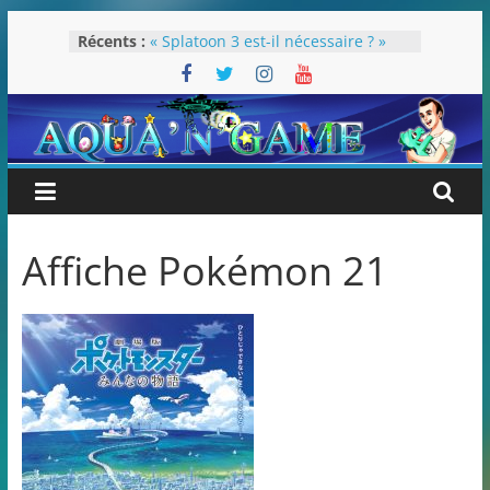
Passer
Récents :
« Splatoon 3 est-il nécessaire ? »
au
« Dans les coulisses des JV Harry
contenu
Potter »
Pokémon Écarlate : ceci est une
révolution (ou pas) !
Attentes 2023
Rétrospective 2022
Affiche Pokémon 21