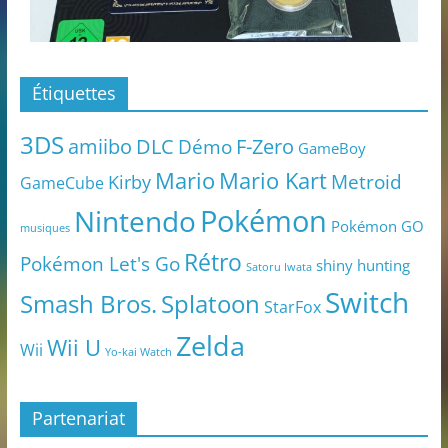
Étiquettes
3DS
amiibo
DLC
Démo
F-Zero
GameBoy
Mario
Mario Kart
Metroid
Kirby
GameCube
Pokémon
Nintendo
Pokémon GO
musiques
Rétro
Pokémon Let's Go
shiny hunting
Satoru Iwata
Switch
Smash Bros.
Splatoon
StarFox
Zelda
Wii U
Wii
Yo-kai Watch
Partenariat