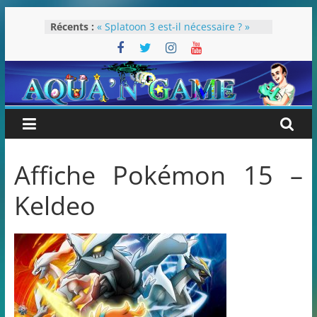
Passer
Récents :
« Splatoon 3 est-il nécessaire ? »
au
« Dans les coulisses des JV Harry
contenu
Potter »
Pokémon Écarlate : ceci est une
révolution (ou pas) !
Attentes 2023
Rétrospective 2022
Affiche Pokémon 15 –
Keldeo