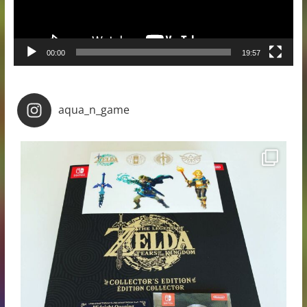
00:00
19:57
aqua_n_game