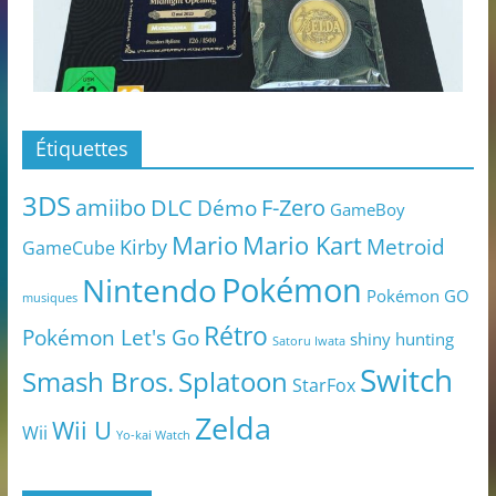
Étiquettes
3DS
amiibo
DLC
Démo
F-Zero
GameBoy
Mario
Mario Kart
Metroid
Kirby
GameCube
Pokémon
Nintendo
Pokémon GO
musiques
Rétro
Pokémon Let's Go
shiny hunting
Satoru Iwata
Switch
Smash Bros.
Splatoon
StarFox
Zelda
Wii U
Wii
Yo-kai Watch