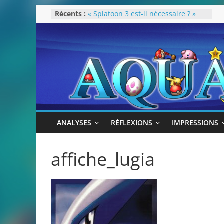
Passer
Récents :
« Splatoon 3 est-il nécessaire ? »
au
« Dans les coulisses des JV Harry
Potter »
contenu
Pokémon Écarlate : ceci est une
révolution (ou pas) !
Attentes 2023
Rétrospective 2022
ANALYSES
RÉFLEXIONS
IMPRESSIONS
affiche_lugia