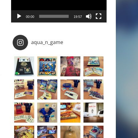
00:00
19:57
aqua_n_game