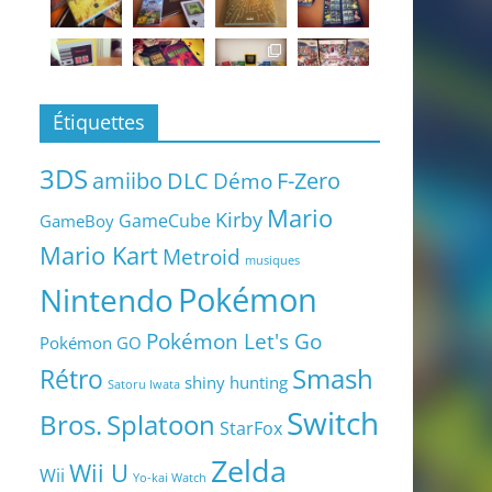
Étiquettes
3DS
amiibo
DLC
Démo
F-Zero
Mario
Kirby
GameCube
GameBoy
Mario Kart
Metroid
musiques
Pokémon
Nintendo
Pokémon Let's Go
Pokémon GO
Smash
Rétro
shiny hunting
Satoru Iwata
Switch
Bros.
Splatoon
StarFox
Zelda
Wii U
Wii
Yo-kai Watch