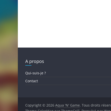
A propos
Qui-suis-je ?
Contact
Copyright © 2026
Aqua 'N' Game
. Tous droits réser
Theme
ColorMag
par ThemeGrill. Propulsé par
Wor