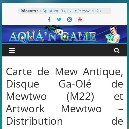
Passer
Récents :
« Splatoon 3 est-il nécessaire ? »
au
« Dans les coulisses des JV Harry
contenu
Potter »
Pokémon Écarlate : ceci est une
révolution (ou pas) !
Attentes 2023
Rétrospective 2022
Carte de Mew Antique,
Disque Ga-Olé de
Mewtwo (M22) et
Artwork Mewtwo –
Distribution de