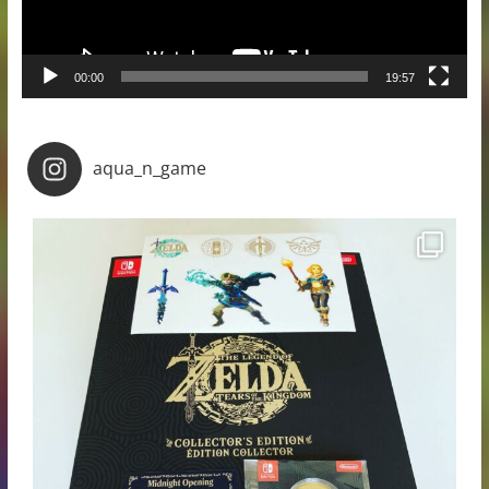
00:00
19:57
aqua_n_game