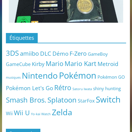
Étiquettes
3DS
amiibo
DLC
Démo
F-Zero
GameBoy
Mario
Mario Kart
Metroid
Kirby
GameCube
Pokémon
Nintendo
Pokémon GO
musiques
Rétro
Pokémon Let's Go
shiny hunting
Satoru Iwata
Switch
Smash Bros.
Splatoon
StarFox
Zelda
Wii U
Wii
Yo-kai Watch