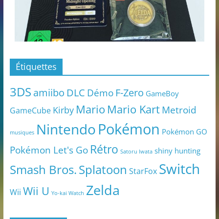
Étiquettes
3DS
amiibo
DLC
Démo
F-Zero
GameBoy
Mario
Mario Kart
Metroid
Kirby
GameCube
Pokémon
Nintendo
Pokémon GO
musiques
Rétro
Pokémon Let's Go
shiny hunting
Satoru Iwata
Switch
Smash Bros.
Splatoon
StarFox
Zelda
Wii U
Wii
Yo-kai Watch