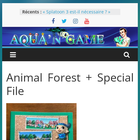
Passer
Récents :
« Splatoon 3 est-il nécessaire ? »
au
« Dans les coulisses des JV Harry
contenu
Potter »
Pokémon Écarlate : ceci est une
révolution (ou pas) !
Attentes 2023
Rétrospective 2022
Animal Forest + Special
File