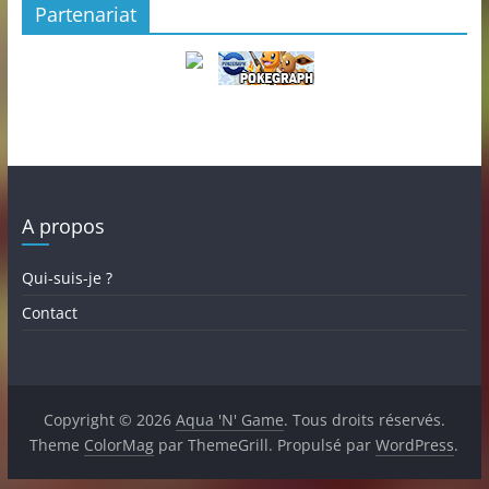
Partenariat
A propos
Qui-suis-je ?
Contact
Copyright © 2026
Aqua 'N' Game
. Tous droits réservés.
Theme
ColorMag
par ThemeGrill. Propulsé par
WordPress
.