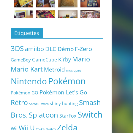
Étiquettes
3DS
amiibo
DLC
Démo
F-Zero
Mario
Kirby
GameCube
GameBoy
Mario Kart
Metroid
musiques
Pokémon
Nintendo
Pokémon Let's Go
Pokémon GO
Smash
Rétro
shiny hunting
Satoru Iwata
Switch
Bros.
Splatoon
StarFox
Zelda
Wii U
Wii
Yo-kai Watch