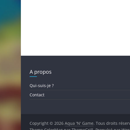
A propos
Qui-suis-je ?
Contact
Copyright © 2026
Aqua 'N' Game
. Tous droits réser
Theme
ColorMag
par ThemeGrill. Propulsé par
Wor