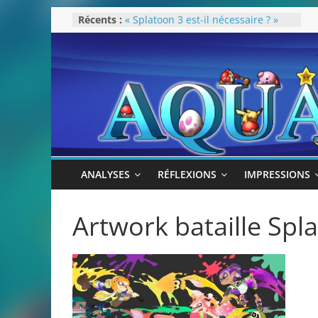
Passer
Récents :
« Splatoon 3 est-il nécessaire ? »
au
« Dans les coulisses des JV Harry
Potter »
contenu
Pokémon Écarlate : ceci est une
révolution (ou pas) !
Attentes 2023
Rétrospective 2022
ANALYSES
RÉFLEXIONS
IMPRESSIONS
Artwork bataille Spl