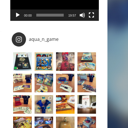
00:00
19:57
aqua_n_game