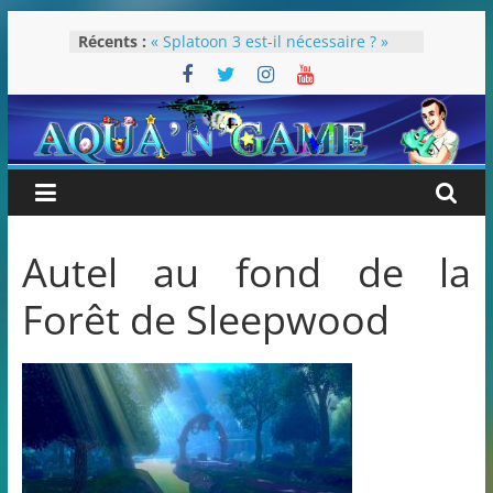
Passer
Récents :
« Splatoon 3 est-il nécessaire ? »
au
« Dans les coulisses des JV Harry
contenu
Potter »
Pokémon Écarlate : ceci est une
révolution (ou pas) !
Attentes 2023
Rétrospective 2022
Autel au fond de la
Forêt de Sleepwood