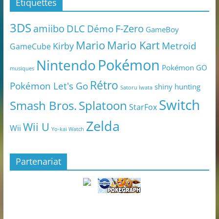
Étiquettes
3DS
amiibo
DLC
Démo
F-Zero
GameBoy
Mario
Mario Kart
Metroid
Kirby
GameCube
Pokémon
Nintendo
Pokémon GO
musiques
Rétro
Pokémon Let's Go
shiny hunting
Satoru Iwata
Switch
Smash Bros.
Splatoon
StarFox
Zelda
Wii U
Wii
Yo-kai Watch
Partenariat