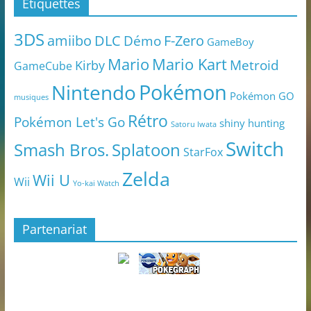
Étiquettes
3DS
amiibo
DLC
Démo
F-Zero
GameBoy
Mario
Mario Kart
Metroid
Kirby
GameCube
Pokémon
Nintendo
Pokémon GO
musiques
Rétro
Pokémon Let's Go
shiny hunting
Satoru Iwata
Switch
Smash Bros.
Splatoon
StarFox
Zelda
Wii U
Wii
Yo-kai Watch
Partenariat