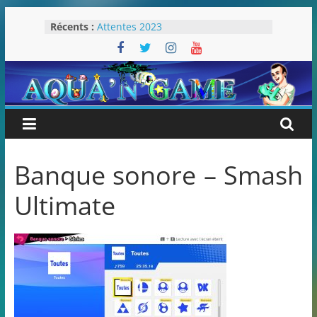
Passer
Récents :
Attentes 2023
au
Rétrospective 2022
contenu
« Splatoon 3 est-il nécessaire ? »
« Dans les coulisses des JV Harry
Potter »
Pokémon Écarlate : ceci est une
révolution (ou pas) !
Banque sonore – Smash
Ultimate