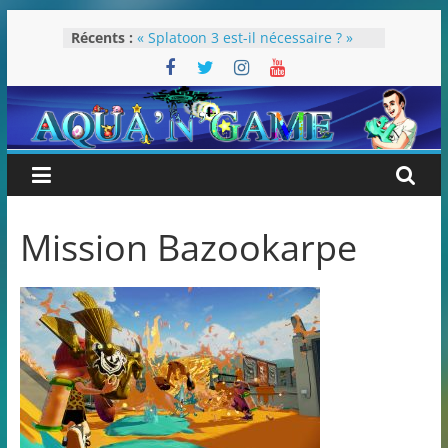
Passer
Récents :
« Splatoon 3 est-il nécessaire ? »
au
« Dans les coulisses des JV Harry
contenu
Potter »
Pokémon Écarlate : ceci est une
révolution (ou pas) !
Attentes 2023
Rétrospective 2022
Mission Bazookarpe