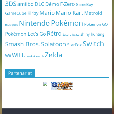
3DS
amiibo
DLC
Démo
F-Zero
GameBoy
Mario
Mario Kart
Metroid
Kirby
GameCube
Pokémon
Nintendo
Pokémon GO
musiques
Rétro
Pokémon Let's Go
shiny hunting
Satoru Iwata
Switch
Smash Bros.
Splatoon
StarFox
Zelda
Wii U
Wii
Yo-kai Watch
Partenariat