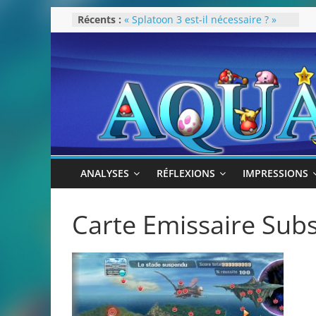
Passer
Récents :
« Splatoon 3 est-il nécessaire ? »
au
« Dans les coulisses des JV Harry
Potter »
contenu
Pokémon Écarlate : ceci est une
révolution (ou pas) !
Attentes 2023
Rétrospective 2022
ANALYSES
RÉFLEXIONS
IMPRESSIONS
Carte Emissaire Subs