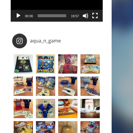
00:00
19:57
aqua_n_game