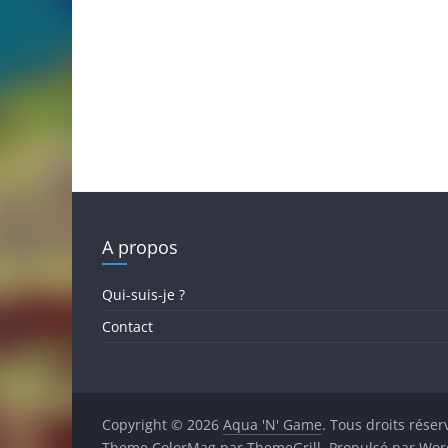
A propos
Qui-suis-je ?
Contact
Copyright © 2026
Aqua 'N' Game
. Tous droits réser
Theme
ColorMag
par ThemeGrill. Propulsé par
Wor