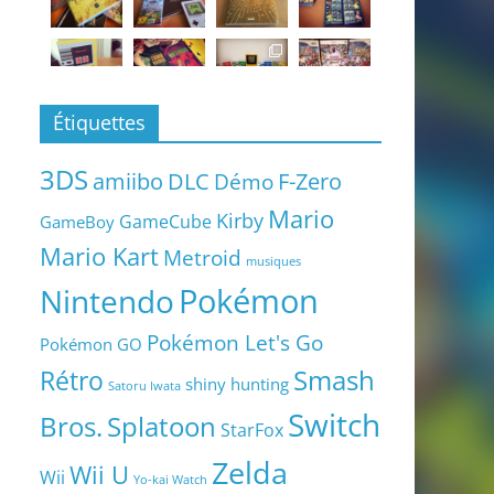
Étiquettes
3DS
amiibo
DLC
Démo
F-Zero
Mario
Kirby
GameCube
GameBoy
Mario Kart
Metroid
musiques
Pokémon
Nintendo
Pokémon Let's Go
Pokémon GO
Smash
Rétro
shiny hunting
Satoru Iwata
Switch
Bros.
Splatoon
StarFox
Zelda
Wii U
Wii
Yo-kai Watch