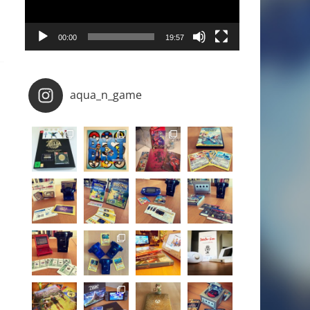
00:00
19:57
aqua_n_game