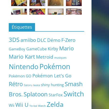
Étiquettes
3DS
amiibo
DLC
Démo
F-Zero
Mario
Kirby
GameCube
GameBoy
Mario Kart
Metroid
musiques
Pokémon
Nintendo
Pokémon Let's Go
Pokémon GO
Smash
Rétro
shiny hunting
Satoru Iwata
Switch
Bros.
Splatoon
StarFox
Zelda
Wii U
Wii
Yo-kai Watch