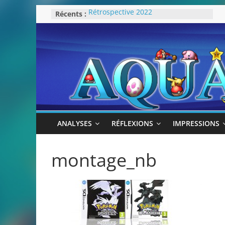
Passer
Récents :
Rétrospective 2022
au
« Splatoon 3 est-il nécessaire ? »
« Dans les coulisses des JV Harry
contenu
Potter »
Pokémon Écarlate : ceci est une
révolution (ou pas) !
Attentes 2023
ANALYSES
RÉFLEXIONS
IMPRESSIONS
montage_nb