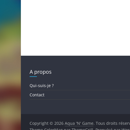
A propos
Qui-suis-je ?
Contact
Copyright © 2026
Aqua 'N' Game
. Tous droits réser
Theme
ColorMag
par ThemeGrill. Propulsé par
Wor