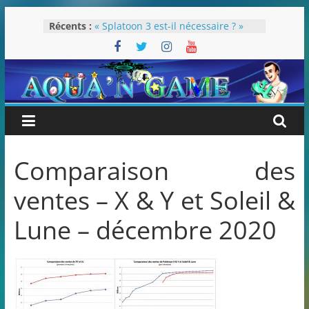
Passer
Récents :
« Splatoon 3 est-il nécessaire ? »
au
« Dans les coulisses des JV Harry
contenu
Potter »
Pokémon Écarlate : ceci est une
révolution (ou pas) !
Attentes 2023
Rétrospective 2022
Comparaison des
ventes – X & Y et Soleil &
Lune – décembre 2020