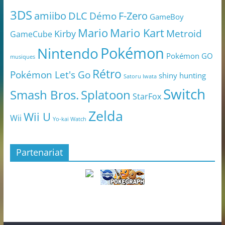
3DS
amiibo
DLC
Démo
F-Zero
GameBoy
Mario
Mario Kart
Metroid
Kirby
GameCube
Pokémon
Nintendo
Pokémon GO
musiques
Rétro
Pokémon Let's Go
shiny hunting
Satoru Iwata
Switch
Smash Bros.
Splatoon
StarFox
Zelda
Wii U
Wii
Yo-kai Watch
Partenariat