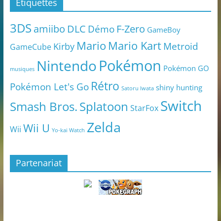
Étiquettes
3DS
amiibo
DLC
Démo
F-Zero
GameBoy
Mario
Mario Kart
Metroid
Kirby
GameCube
Pokémon
Nintendo
Pokémon GO
musiques
Rétro
Pokémon Let's Go
shiny hunting
Satoru Iwata
Switch
Smash Bros.
Splatoon
StarFox
Zelda
Wii U
Wii
Yo-kai Watch
Partenariat