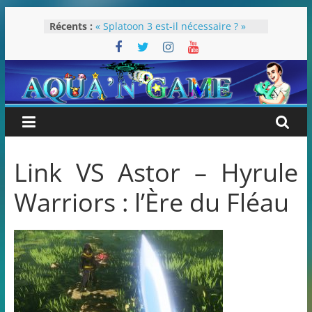
Passer
Récents :
« Splatoon 3 est-il nécessaire ? »
au
« Dans les coulisses des JV Harry
contenu
Potter »
Pokémon Écarlate : ceci est une
révolution (ou pas) !
Attentes 2023
Rétrospective 2022
Link VS Astor – Hyrule
Warriors : l’Ère du Fléau