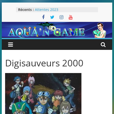
Passer
Récents :
Attentes 2023
au
Rétrospective 2022
contenu
« Splatoon 3 est-il nécessaire ? »
« Dans les coulisses des JV Harry
Potter »
Pokémon Écarlate : ceci est une
révolution (ou pas) !
Digisauveurs 2000