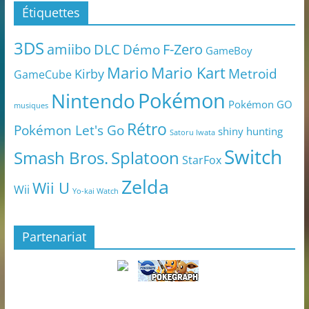
Étiquettes
3DS
amiibo
DLC
Démo
F-Zero
GameBoy
Mario
Mario Kart
Metroid
Kirby
GameCube
Pokémon
Nintendo
Pokémon GO
musiques
Rétro
Pokémon Let's Go
shiny hunting
Satoru Iwata
Switch
Smash Bros.
Splatoon
StarFox
Zelda
Wii U
Wii
Yo-kai Watch
Partenariat