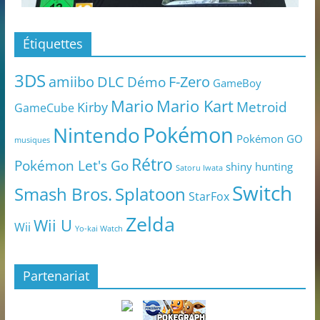
Étiquettes
3DS
amiibo
DLC
Démo
F-Zero
GameBoy
Mario
Mario Kart
Metroid
Kirby
GameCube
Pokémon
Nintendo
Pokémon GO
musiques
Rétro
Pokémon Let's Go
shiny hunting
Satoru Iwata
Switch
Smash Bros.
Splatoon
StarFox
Zelda
Wii U
Wii
Yo-kai Watch
Partenariat