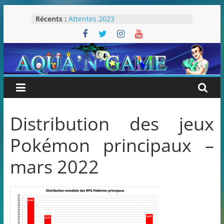
Passer
Récents :
Attentes 2023
au
Rétrospective 2022
contenu
« Splatoon 3 est-il nécessaire ? »
« Dans les coulisses des JV Harry
Potter »
Pokémon Écarlate : ceci est une
révolution (ou pas) !
Distribution des jeux
Pokémon principaux –
mars 2022