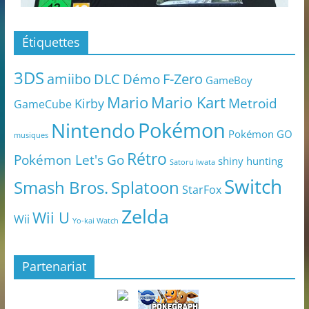
Étiquettes
3DS
amiibo
DLC
Démo
F-Zero
GameBoy
Mario
Mario Kart
Metroid
Kirby
GameCube
Pokémon
Nintendo
Pokémon GO
musiques
Rétro
Pokémon Let's Go
shiny hunting
Satoru Iwata
Switch
Smash Bros.
Splatoon
StarFox
Zelda
Wii U
Wii
Yo-kai Watch
Partenariat