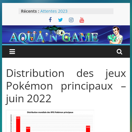
Passer
Récents :
Attentes 2023
au
Rétrospective 2022
contenu
« Splatoon 3 est-il nécessaire ? »
« Dans les coulisses des JV Harry
Potter »
Pokémon Écarlate : ceci est une
révolution (ou pas) !
Distribution des jeux
Pokémon principaux –
juin 2022