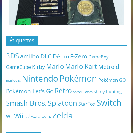
Étiquettes
3DS
amiibo
DLC
Démo
F-Zero
GameBoy
Mario
Mario Kart
Metroid
Kirby
GameCube
Pokémon
Nintendo
Pokémon GO
musiques
Rétro
Pokémon Let's Go
shiny hunting
Satoru Iwata
Switch
Smash Bros.
Splatoon
StarFox
Zelda
Wii U
Wii
Yo-kai Watch