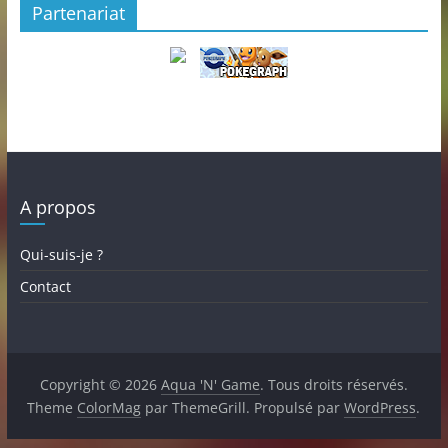
Partenariat
A propos
Qui-suis-je ?
Contact
Copyright © 2026
Aqua 'N' Game
. Tous droits réservés.
Theme
ColorMag
par ThemeGrill. Propulsé par
WordPress
.