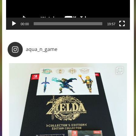
00:00
19:57
aqua_n_game