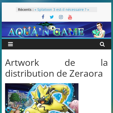
Passer
Récents :
« Splatoon 3 est-il nécessaire ? »
au
« Dans les coulisses des JV Harry
contenu
Potter »
Pokémon Écarlate : ceci est une
révolution (ou pas) !
Attentes 2023
Rétrospective 2022
Artwork de la
distribution de Zeraora