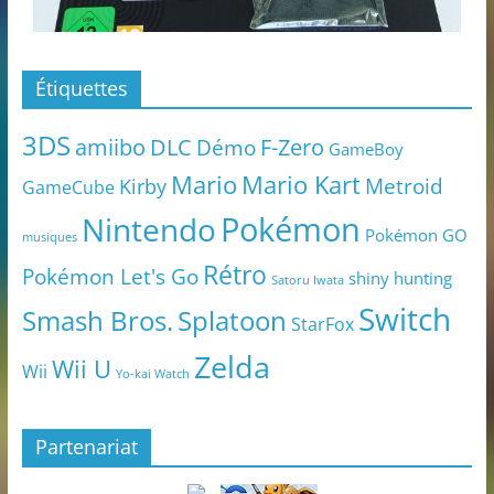
Étiquettes
3DS
amiibo
DLC
Démo
F-Zero
GameBoy
Mario
Mario Kart
Metroid
Kirby
GameCube
Pokémon
Nintendo
Pokémon GO
musiques
Rétro
Pokémon Let's Go
shiny hunting
Satoru Iwata
Switch
Smash Bros.
Splatoon
StarFox
Zelda
Wii U
Wii
Yo-kai Watch
Partenariat