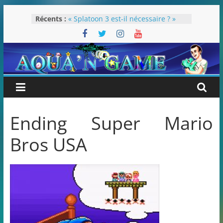
Passer
Récents :
« Splatoon 3 est-il nécessaire ? »
au
« Dans les coulisses des JV Harry
contenu
Potter »
Pokémon Écarlate : ceci est une
révolution (ou pas) !
Attentes 2023
Rétrospective 2022
Ending Super Mario
Bros USA