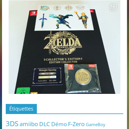
Étiquettes
3DS
amiibo
DLC
Démo
F-Zero
GameBoy