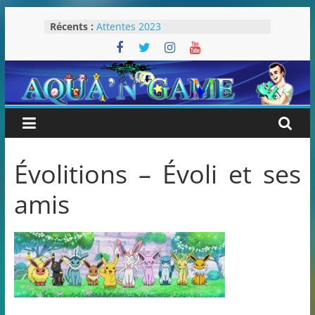
Passer
Récents :
Attentes 2023
au
Rétrospective 2022
contenu
« Splatoon 3 est-il nécessaire ? »
« Dans les coulisses des JV Harry
Potter »
Pokémon Écarlate : ceci est une
révolution (ou pas) !
Évolitions – Évoli et ses
amis