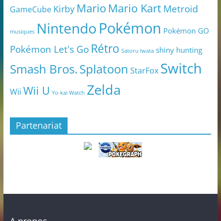
Mario
Mario Kart
Metroid
Kirby
GameCube
Pokémon
Nintendo
Pokémon GO
musiques
Rétro
Pokémon Let's Go
shiny hunting
Satoru Iwata
Switch
Smash Bros.
Splatoon
StarFox
Zelda
Wii U
Wii
Yo-kai Watch
Partenariat
A propos