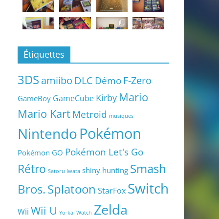
Étiquettes
3DS
amiibo
DLC
Démo
F-Zero
Mario
Kirby
GameCube
GameBoy
Mario Kart
Metroid
musiques
Pokémon
Nintendo
Pokémon Let's Go
Pokémon GO
Smash
Rétro
shiny hunting
Satoru Iwata
Switch
Bros.
Splatoon
StarFox
Zelda
Wii U
Wii
Yo-kai Watch