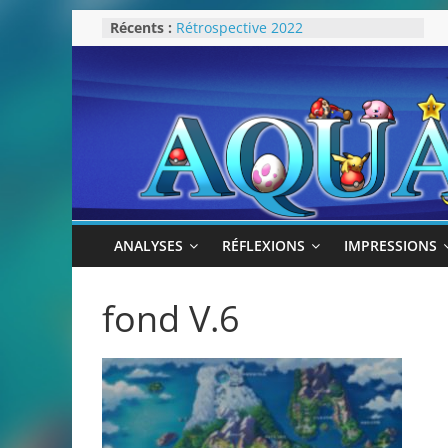
Passer
Récents :
Rétrospective 2022
au
« Splatoon 3 est-il nécessaire ? »
« Dans les coulisses des JV Harry
contenu
Potter »
Pokémon Écarlate : ceci est une
révolution (ou pas) !
Attentes 2023
ANALYSES
RÉFLEXIONS
IMPRESSIONS
fond V.6