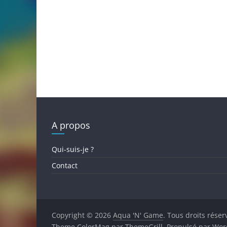
A propos
Qui-suis-je ?
Contact
Copyright © 2026
Aqua 'N' Game
. Tous droits réser
Theme
ColorMag
par ThemeGrill. Propulsé par
Wor