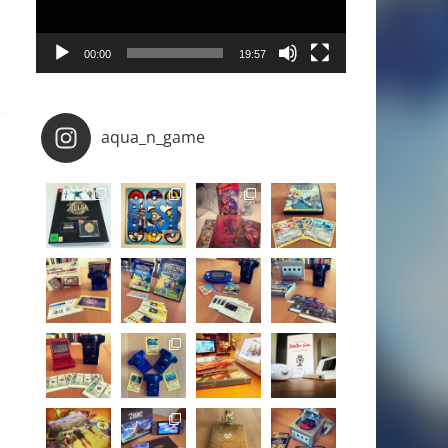
00:00
19:57
aqua_n_game