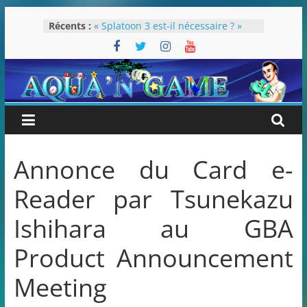
Passer
Récents :
« Splatoon 3 est-il nécessaire ? »
au
« Dans les coulisses des JV Harry
contenu
Potter »
Pokémon Écarlate : ceci est une
révolution (ou pas) !
Attentes 2023
Rétrospective 2022
Annonce du Card e-
Reader par Tsunekazu
Ishihara au GBA
Product Announcement
Meeting