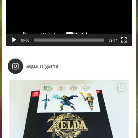
00:00
19:57
aqua_n_game