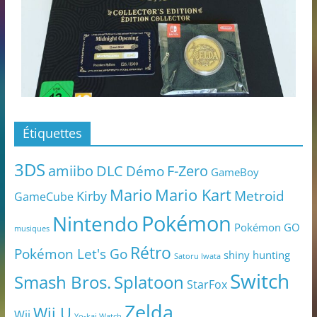
Étiquettes
3DS
amiibo
DLC
Démo
F-Zero
GameBoy
Mario
Mario Kart
Metroid
Kirby
GameCube
Pokémon
Nintendo
Pokémon GO
musiques
Rétro
Pokémon Let's Go
shiny hunting
Satoru Iwata
Switch
Smash Bros.
Splatoon
StarFox
Zelda
Wii U
Wii
Yo-kai Watch