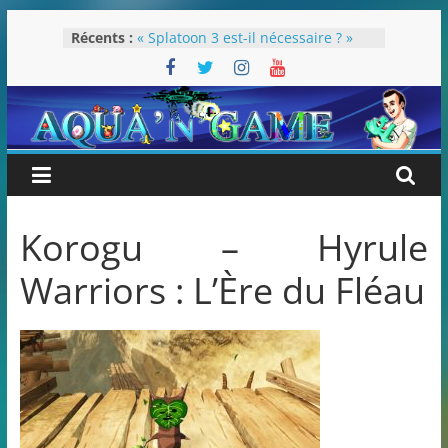
Passer
Récents :
« Splatoon 3 est-il nécessaire ? »
au
« Dans les coulisses des JV Harry
contenu
Potter »
Pokémon Écarlate : ceci est une
révolution (ou pas) !
Attentes 2023
Rétrospective 2022
Korogu – Hyrule
Warriors : L’Ère du Fléau