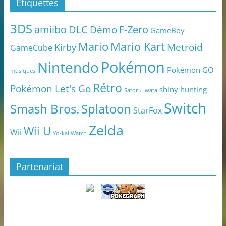
Étiquettes
3DS
amiibo
DLC
Démo
F-Zero
GameBoy
Mario
Mario Kart
Metroid
Kirby
GameCube
Pokémon
Nintendo
Pokémon GO
musiques
Rétro
Pokémon Let's Go
shiny hunting
Satoru Iwata
Switch
Smash Bros.
Splatoon
StarFox
Zelda
Wii U
Wii
Yo-kai Watch
Partenariat