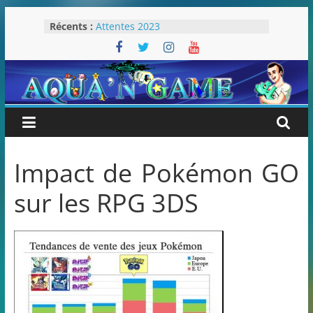
Passer
Récents :
Attentes 2023
au
Rétrospective 2022
contenu
« Splatoon 3 est-il nécessaire ? »
« Dans les coulisses des JV Harry
Potter »
Pokémon Écarlate : ceci est une
révolution (ou pas) !
Impact de Pokémon GO
sur les RPG 3DS