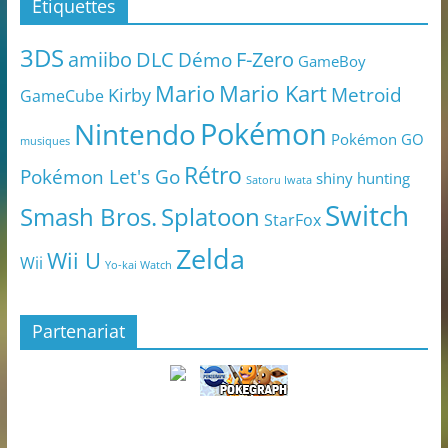
Étiquettes
3DS
amiibo
DLC
Démo
F-Zero
GameBoy
Mario
Mario Kart
Metroid
Kirby
GameCube
Pokémon
Nintendo
Pokémon GO
musiques
Rétro
Pokémon Let's Go
shiny hunting
Satoru Iwata
Switch
Smash Bros.
Splatoon
StarFox
Zelda
Wii U
Wii
Yo-kai Watch
Partenariat