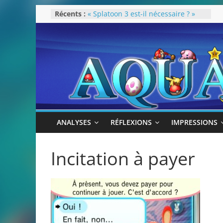
Passer
Récents :
« Splatoon 3 est-il nécessaire ? »
au
« Dans les coulisses des JV Harry
Potter »
contenu
Pokémon Écarlate : ceci est une
révolution (ou pas) !
Attentes 2023
Rétrospective 2022
ANALYSES
RÉFLEXIONS
IMPRESSIONS
Incitation à payer