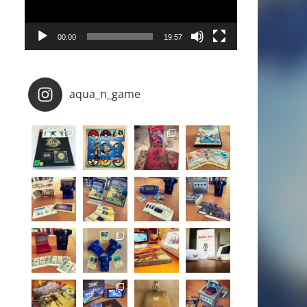
00:00
19:57
aqua_n_game