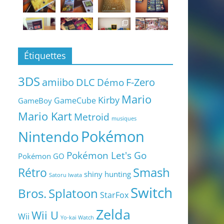
Étiquettes
3DS
amiibo
DLC
Démo
F-Zero
Mario
Kirby
GameCube
GameBoy
Mario Kart
Metroid
musiques
Pokémon
Nintendo
Pokémon Let's Go
Pokémon GO
Smash
Rétro
shiny hunting
Satoru Iwata
Switch
Bros.
Splatoon
StarFox
Zelda
Wii U
Wii
Yo-kai Watch