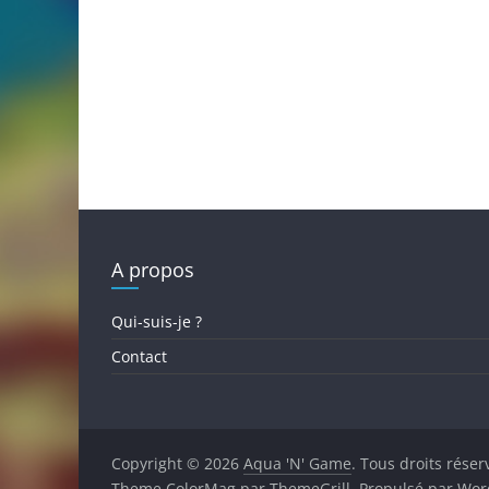
A propos
Qui-suis-je ?
Contact
Copyright © 2026
Aqua 'N' Game
. Tous droits réser
Theme
ColorMag
par ThemeGrill. Propulsé par
Wor