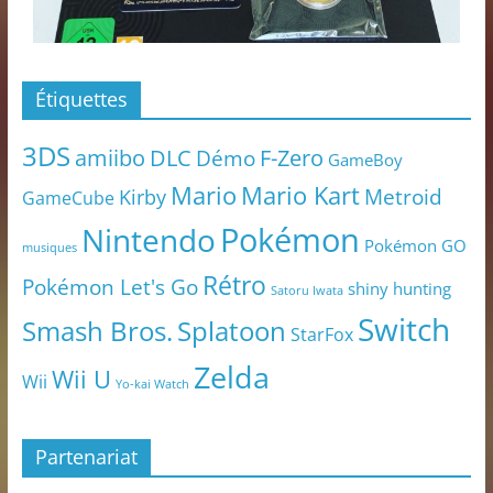
Étiquettes
3DS
amiibo
DLC
Démo
F-Zero
GameBoy
Mario
Mario Kart
Metroid
Kirby
GameCube
Pokémon
Nintendo
Pokémon GO
musiques
Rétro
Pokémon Let's Go
shiny hunting
Satoru Iwata
Switch
Smash Bros.
Splatoon
StarFox
Zelda
Wii U
Wii
Yo-kai Watch
Partenariat