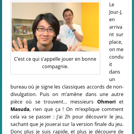
Le
Jour-J,
en
arriva
nt sur
place,
on me
condu
C’est ce qui s’appelle jouer en bonne
it
compagnie.
dans
un
bureau où je signe les classiques accords de non-
divulgation. Puis on m’amène dans une autre
pièce où se trouvent… messieurs
Ohmori
et
Masuda
, rien que ça ! On m’explique comment
cela va se passer : j’ai 2h pour découvrir le jeu,
sachant que je jouerai sur la version finale du jeu.
Donc plus je suis rapide, et plus je découvre de