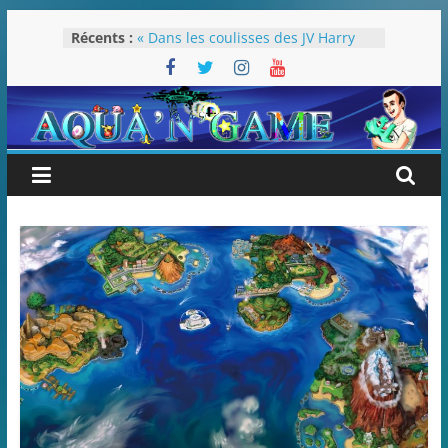
Passer
Récents :
« Dans les coulisses des JV Harry
au
Potter »
contenu
Pokémon Écarlate : ceci est une
révolution (ou pas) !
Attentes 2023
Rétrospective 2022
« Splatoon 3 est-il nécessaire ? »