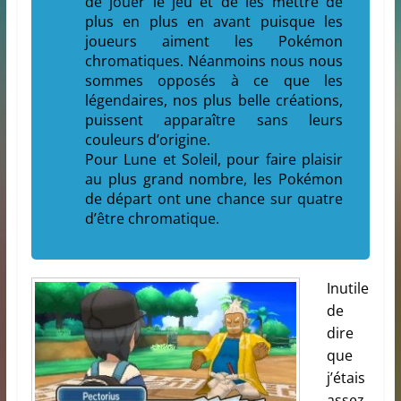
de jouer le jeu et de les mettre de
plus en plus en avant puisque les
joueurs aiment les Pokémon
chromatiques. Néanmoins nous nous
sommes opposés à ce que les
légendaires, nos plus belle créations,
puissent apparaître sans leurs
couleurs d’origine.
Pour Lune et Soleil, pour faire plaisir
au plus grand nombre, les Pokémon
de départ ont une chance sur quatre
d’être chromatique.
Inutile
de
dire
que
j’étais
assez