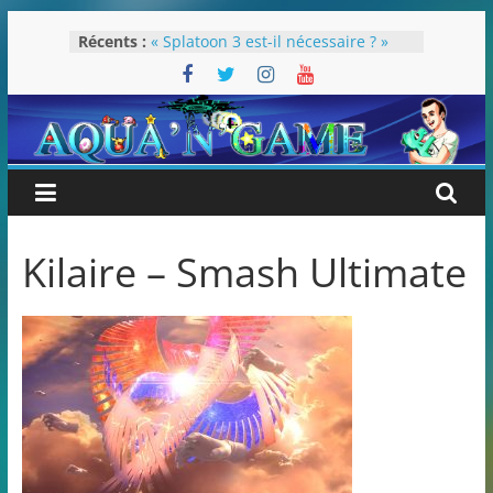
Passer
Récents :
« Splatoon 3 est-il nécessaire ? »
au
« Dans les coulisses des JV Harry
contenu
Potter »
Pokémon Écarlate : ceci est une
révolution (ou pas) !
Attentes 2023
Rétrospective 2022
Kilaire – Smash Ultimate