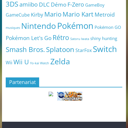
3DS
amiibo
DLC
Démo
F-Zero
GameBoy
Mario
Mario Kart
Metroid
Kirby
GameCube
Pokémon
Nintendo
Pokémon GO
musiques
Rétro
Pokémon Let's Go
shiny hunting
Satoru Iwata
Switch
Smash Bros.
Splatoon
StarFox
Zelda
Wii U
Wii
Yo-kai Watch
Partenariat