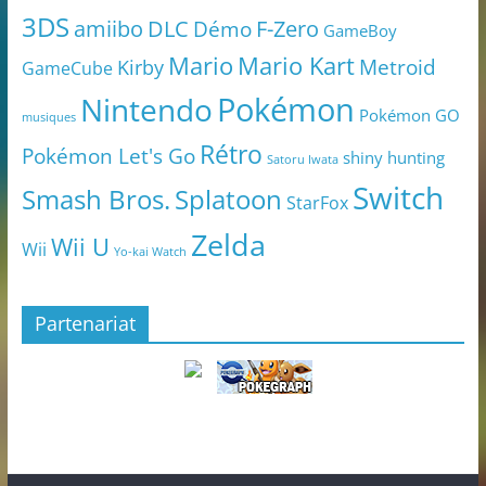
3DS
amiibo
DLC
Démo
F-Zero
GameBoy
Mario
Mario Kart
Metroid
Kirby
GameCube
Pokémon
Nintendo
Pokémon GO
musiques
Rétro
Pokémon Let's Go
shiny hunting
Satoru Iwata
Switch
Smash Bros.
Splatoon
StarFox
Zelda
Wii U
Wii
Yo-kai Watch
Partenariat