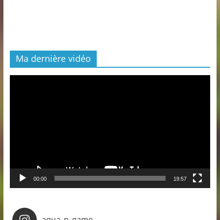
Ma dernière vidéo
Lecteur
vidéo
00:00
19:57
aqua_n_game