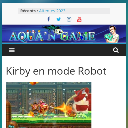
Passer
Récents :
Attentes 2023
au
Rétrospective 2022
contenu
« Splatoon 3 est-il nécessaire ? »
« Dans les coulisses des JV Harry
Potter »
Pokémon Écarlate : ceci est une
révolution (ou pas) !
Kirby en mode Robot