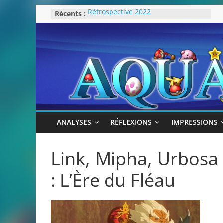
Passer
Récents :
Rétrospective 2022
au
« Splatoon 3 est-il nécessaire ? »
« Dans les coulisses des JV Harry
contenu
Potter »
Pokémon Écarlate : ceci est une
révolution (ou pas) !
Attentes 2023
ANALYSES
RÉFLEXIONS
IMPRESSIONS
Link, Mipha, Urbosa
: L’Ère du Fléau