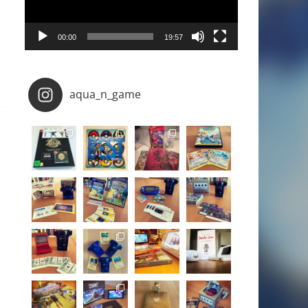
00:00
19:57
aqua_n_game