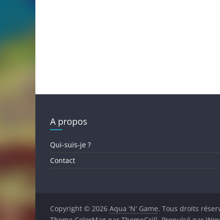
A propos
Qui-suis-je ?
Contact
Copyright © 2026
Aqua 'N' Game
. Tous droits réser
Theme
ColorMag
par ThemeGrill. Propulsé par
Wor