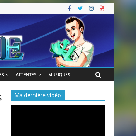
ES
ATTENTES
MUSIQUES
s
Ma dernière vidéo
Lecteur
vidéo