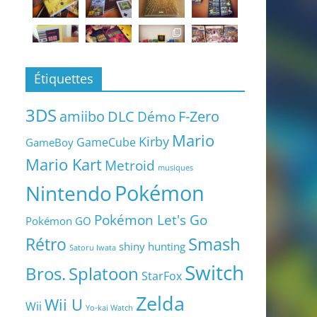
Étiquettes
3DS
amiibo
DLC
Démo
F-Zero
Mario
Kirby
GameCube
GameBoy
Mario Kart
Metroid
musiques
Pokémon
Nintendo
Pokémon Let's Go
Pokémon GO
Smash
Rétro
shiny hunting
Satoru Iwata
Switch
Bros.
Splatoon
StarFox
Zelda
Wii U
Wii
Yo-kai Watch