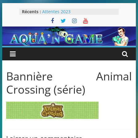
Passer
Récents :
Attentes 2023
au
Rétrospective 2022
contenu
« Splatoon 3 est-il nécessaire ? »
« Dans les coulisses des JV Harry
Potter »
Pokémon Écarlate : ceci est une
révolution (ou pas) !
Bannière Animal
Crossing (série)