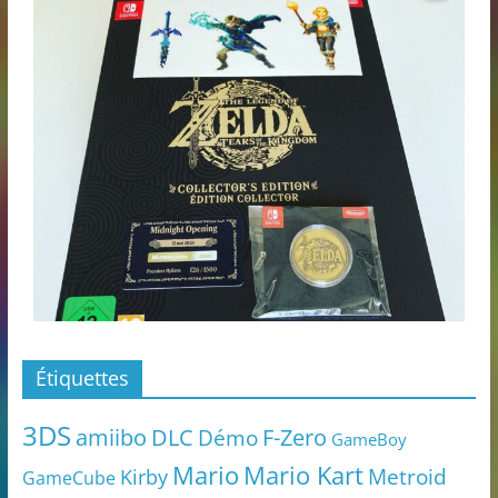
Étiquettes
3DS
amiibo
DLC
Démo
F-Zero
GameBoy
Mario
Mario Kart
Metroid
Kirby
GameCube