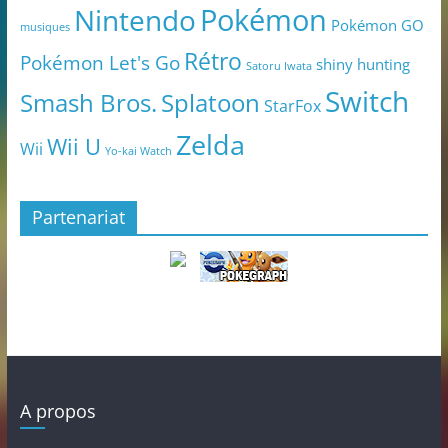
Pokémon
Nintendo
Pokémon GO
musiques
Rétro
Pokémon Let's Go
shiny hunting
Satoru Iwata
Switch
Smash Bros.
Splatoon
StarFox
Zelda
Wii U
Wii
Yo-kai Watch
Partenariat
A propos