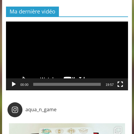
Ma dernière vidéo
Lecteur
vidéo
00:00
19:57
aqua_n_game