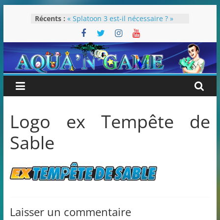
Passer
Récents :
« Splatoon 3 est-il nécessaire ? »
au
« Dans les coulisses des JV Harry
contenu
Potter »
Pokémon Écarlate : ceci est une
révolution (ou pas) !
Attentes 2023
Rétrospective 2022
Logo ex Tempête de
Sable
Laisser un commentaire