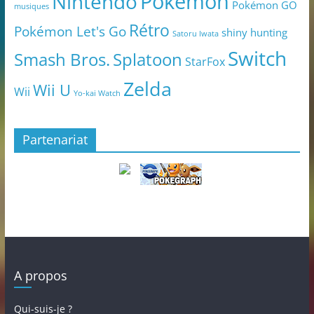
Pokémon
Nintendo
Pokémon GO
musiques
Rétro
Pokémon Let's Go
shiny hunting
Satoru Iwata
Switch
Smash Bros.
Splatoon
StarFox
Zelda
Wii U
Wii
Yo-kai Watch
Partenariat
A propos
Qui-suis-je ?