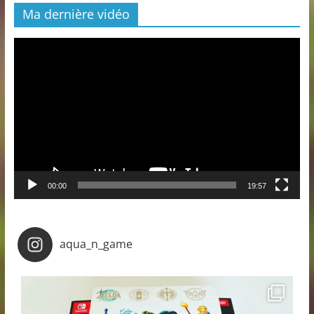
Ma dernière vidéo
Lecteur
vidéo
00:00
19:57
aqua_n_game