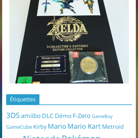
Étiquettes
3DS
amiibo
DLC
Démo
F-Zero
GameBoy
Mario
Mario Kart
Metroid
Kirby
GameCube