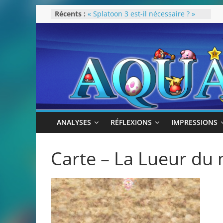
Passer
Récents :
« Splatoon 3 est-il nécessaire ? »
au
« Dans les coulisses des JV Harry
Potter »
contenu
Pokémon Écarlate : ceci est une
révolution (ou pas) !
Attentes 2023
Rétrospective 2022
ANALYSES
RÉFLEXIONS
IMPRESSIONS
Carte – La Lueur du