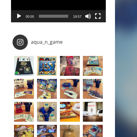
00:00
19:57
aqua_n_game