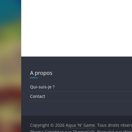
A propos
Qui-suis-je ?
Contact
Copyright © 2026
Aqua 'N' Game
. Tous droits réser
Theme
ColorMag
par ThemeGrill. Propulsé par
Wor