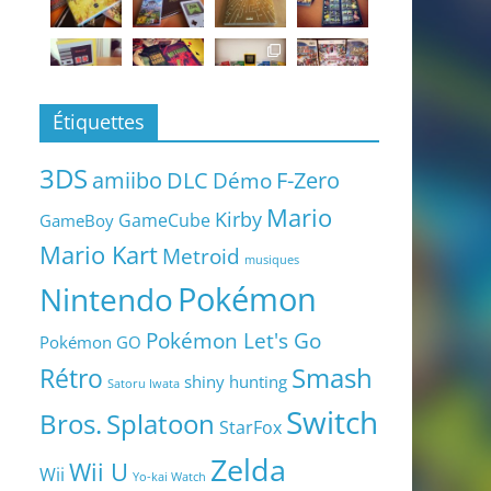
Étiquettes
3DS
amiibo
DLC
Démo
F-Zero
Mario
Kirby
GameCube
GameBoy
Mario Kart
Metroid
musiques
Pokémon
Nintendo
Pokémon Let's Go
Pokémon GO
Smash
Rétro
shiny hunting
Satoru Iwata
Switch
Bros.
Splatoon
StarFox
Zelda
Wii U
Wii
Yo-kai Watch