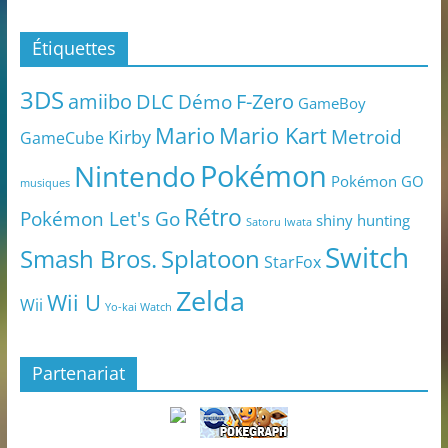
Étiquettes
3DS
amiibo
DLC
Démo
F-Zero
GameBoy
Mario
Mario Kart
Metroid
Kirby
GameCube
Pokémon
Nintendo
Pokémon GO
musiques
Rétro
Pokémon Let's Go
shiny hunting
Satoru Iwata
Switch
Smash Bros.
Splatoon
StarFox
Zelda
Wii U
Wii
Yo-kai Watch
Partenariat