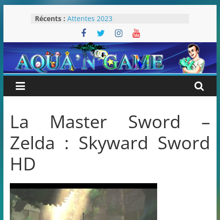
Passer
Récents :
Attentes 2023
au
Rétrospective 2022
contenu
« Splatoon 3 est-il nécessaire ? »
« Dans les coulisses des JV Harry
Potter »
Pokémon Écarlate : ceci est une
révolution (ou pas) !
La Master Sword –
Zelda : Skyward Sword
HD