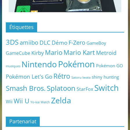
Étiquettes
3DS
amiibo
DLC
Démo
F-Zero
GameBoy
Mario
Mario Kart
Metroid
Kirby
GameCube
Pokémon
Nintendo
Pokémon GO
musiques
Rétro
Pokémon Let's Go
shiny hunting
Satoru Iwata
Switch
Smash Bros.
Splatoon
StarFox
Zelda
Wii U
Wii
Yo-kai Watch
Partenariat