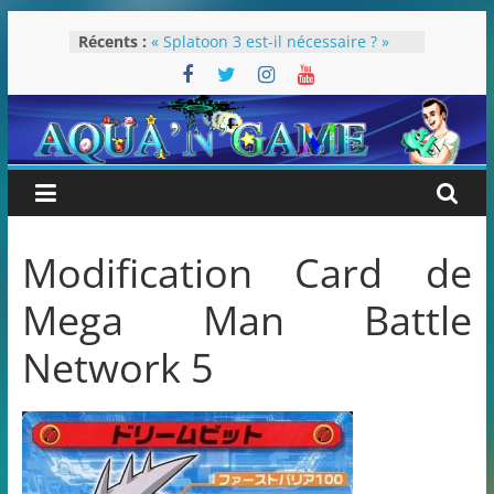
Passer
Récents :
« Splatoon 3 est-il nécessaire ? »
au
« Dans les coulisses des JV Harry
contenu
Potter »
Pokémon Écarlate : ceci est une
révolution (ou pas) !
Attentes 2023
Rétrospective 2022
Modification Card de
Mega Man Battle
Network 5