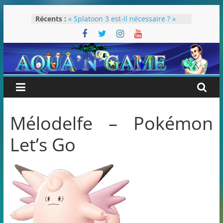
Passer
Récents :
« Splatoon 3 est-il nécessaire ? »
au
« Dans les coulisses des JV Harry
contenu
Potter »
Pokémon Écarlate : ceci est une
révolution (ou pas) !
Attentes 2023
Rétrospective 2022
Mélodelfe – Pokémon
Let’s Go