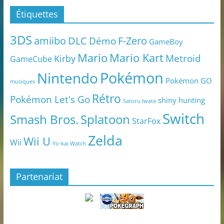
Étiquettes
3DS
amiibo
DLC
Démo
F-Zero
GameBoy
Mario
Mario Kart
Metroid
Kirby
GameCube
Pokémon
Nintendo
Pokémon GO
musiques
Rétro
Pokémon Let's Go
shiny hunting
Satoru Iwata
Switch
Smash Bros.
Splatoon
StarFox
Zelda
Wii U
Wii
Yo-kai Watch
Partenariat