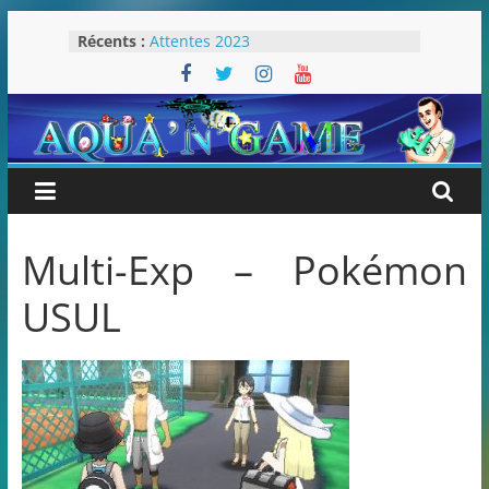
Passer
Récents :
Attentes 2023
au
Rétrospective 2022
contenu
« Splatoon 3 est-il nécessaire ? »
« Dans les coulisses des JV Harry
Potter »
Pokémon Écarlate : ceci est une
révolution (ou pas) !
Multi-Exp – Pokémon
USUL