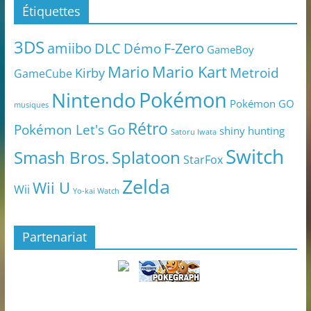
Étiquettes
3DS
amiibo
DLC
Démo
F-Zero
GameBoy
Mario
Mario Kart
Metroid
Kirby
GameCube
Pokémon
Nintendo
Pokémon GO
musiques
Rétro
Pokémon Let's Go
shiny hunting
Satoru Iwata
Switch
Smash Bros.
Splatoon
StarFox
Zelda
Wii U
Wii
Yo-kai Watch
Partenariat