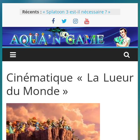
Passer
Récents :
« Splatoon 3 est-il nécessaire ? »
au
« Dans les coulisses des JV Harry
contenu
Potter »
Pokémon Écarlate : ceci est une
révolution (ou pas) !
Attentes 2023
Rétrospective 2022
Cinématique « La Lueur
du Monde »