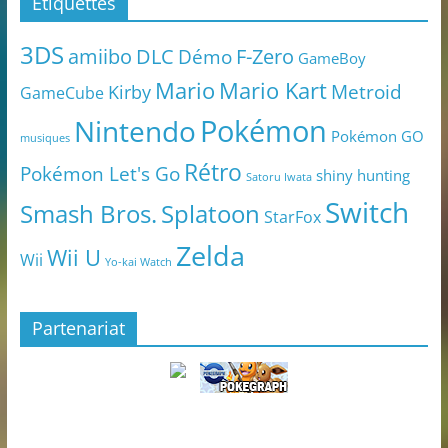
Étiquettes
3DS
amiibo
DLC
Démo
F-Zero
GameBoy
Mario
Mario Kart
Metroid
Kirby
GameCube
Pokémon
Nintendo
Pokémon GO
musiques
Rétro
Pokémon Let's Go
shiny hunting
Satoru Iwata
Switch
Smash Bros.
Splatoon
StarFox
Zelda
Wii U
Wii
Yo-kai Watch
Partenariat