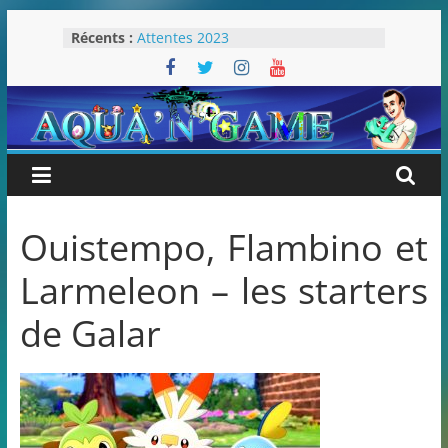
Passer
Récents :
Attentes 2023
au
Rétrospective 2022
contenu
« Splatoon 3 est-il nécessaire ? »
« Dans les coulisses des JV Harry
Potter »
Pokémon Écarlate : ceci est une
révolution (ou pas) !
Ouistempo, Flambino et
Larmeleon – les starters
de Galar