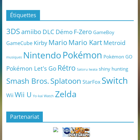
Étiquettes
3DS
amiibo
DLC
Démo
F-Zero
GameBoy
Mario
Mario Kart
Metroid
Kirby
GameCube
Pokémon
Nintendo
Pokémon GO
musiques
Rétro
Pokémon Let's Go
shiny hunting
Satoru Iwata
Switch
Smash Bros.
Splatoon
StarFox
Zelda
Wii U
Wii
Yo-kai Watch
Partenariat