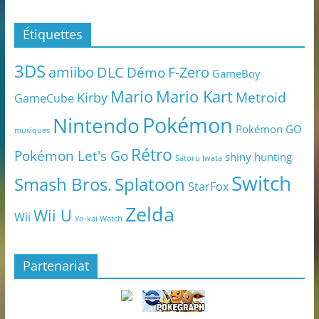
Étiquettes
3DS
amiibo
DLC
Démo
F-Zero
GameBoy
Mario
Mario Kart
Metroid
Kirby
GameCube
Pokémon
Nintendo
Pokémon GO
musiques
Rétro
Pokémon Let's Go
shiny hunting
Satoru Iwata
Switch
Smash Bros.
Splatoon
StarFox
Zelda
Wii U
Wii
Yo-kai Watch
Partenariat