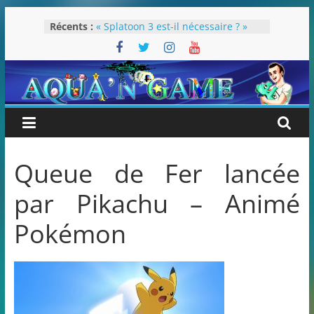
Passer
Récents :
« Splatoon 3 est-il nécessaire ? »
au
« Dans les coulisses des JV Harry
contenu
Potter »
Pokémon Écarlate : ceci est une
révolution (ou pas) !
Attentes 2023
Rétrospective 2022
Queue de Fer lancée
par Pikachu – Animé
Pokémon