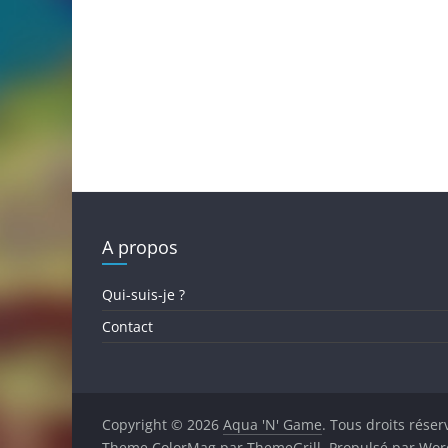
A propos
Qui-suis-je ?
Contact
Copyright © 2026
Aqua 'N' Game
. Tous droits réser
Theme
ColorMag
par ThemeGrill. Propulsé par
Wor