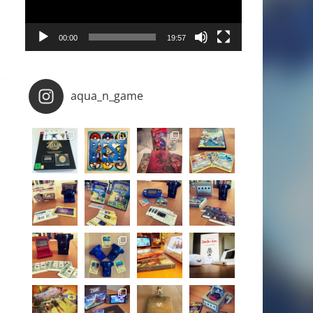
00:00
19:57
aqua_n_game