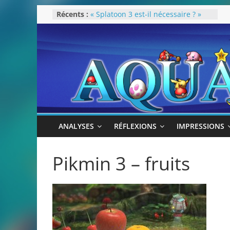
Passer
Récents :
« Splatoon 3 est-il nécessaire ? »
au
« Dans les coulisses des JV Harry
Potter »
contenu
Pokémon Écarlate : ceci est une
révolution (ou pas) !
Attentes 2023
Rétrospective 2022
ANALYSES
RÉFLEXIONS
IMPRESSIONS
Pikmin 3 – fruits