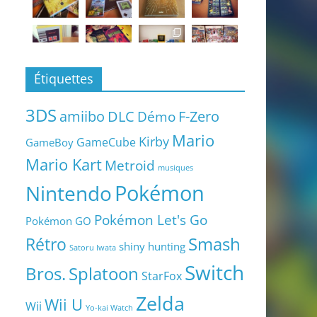
Étiquettes
3DS
amiibo
DLC
Démo
F-Zero
Mario
Kirby
GameCube
GameBoy
Mario Kart
Metroid
musiques
Pokémon
Nintendo
Pokémon Let's Go
Pokémon GO
Smash
Rétro
shiny hunting
Satoru Iwata
Switch
Bros.
Splatoon
StarFox
Zelda
Wii U
Wii
Yo-kai Watch