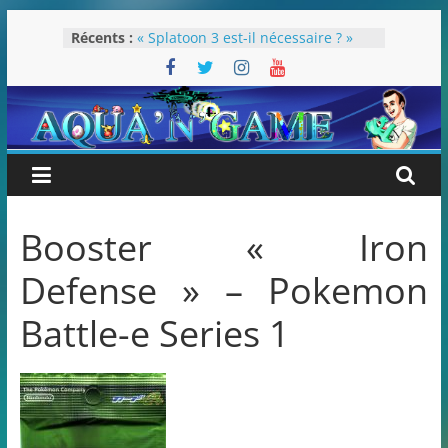
Passer
Récents :
« Splatoon 3 est-il nécessaire ? »
au
« Dans les coulisses des JV Harry
contenu
Potter »
Pokémon Écarlate : ceci est une
révolution (ou pas) !
Attentes 2023
Rétrospective 2022
Booster « Iron
Defense » – Pokemon
Battle-e Series 1