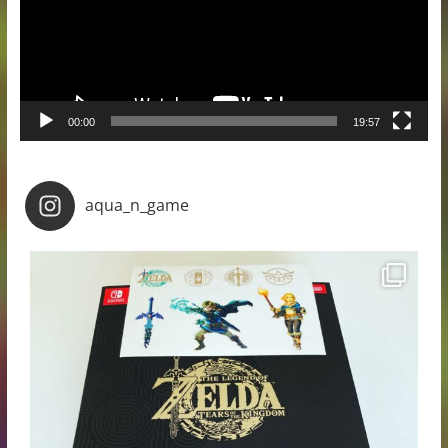
00:00
19:57
aqua_n_game