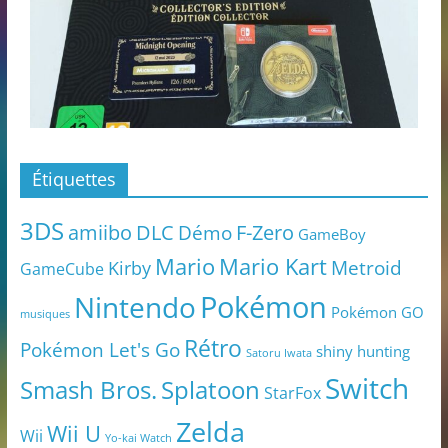
Étiquettes
3DS
amiibo
DLC
Démo
F-Zero
GameBoy
Mario
Mario Kart
Metroid
Kirby
GameCube
Pokémon
Nintendo
Pokémon GO
musiques
Rétro
Pokémon Let's Go
shiny hunting
Satoru Iwata
Switch
Smash Bros.
Splatoon
StarFox
Zelda
Wii U
Wii
Yo-kai Watch