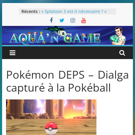
Passer
Récents :
« Splatoon 3 est-il nécessaire ? »
au
« Dans les coulisses des JV Harry
contenu
Potter »
Pokémon Écarlate : ceci est une
révolution (ou pas) !
Attentes 2023
Rétrospective 2022
Pokémon DEPS – Dialga
capturé à la Pokéball