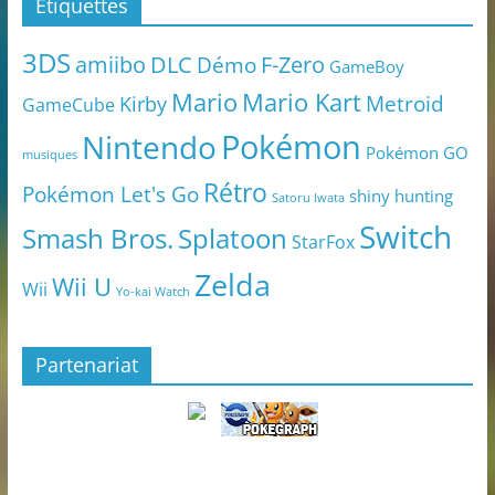
Étiquettes
3DS
amiibo
DLC
Démo
F-Zero
GameBoy
Mario
Mario Kart
Metroid
Kirby
GameCube
Pokémon
Nintendo
Pokémon GO
musiques
Rétro
Pokémon Let's Go
shiny hunting
Satoru Iwata
Switch
Smash Bros.
Splatoon
StarFox
Zelda
Wii U
Wii
Yo-kai Watch
Partenariat