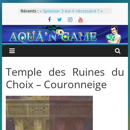
Passer
Récents :
« Splatoon 3 est-il nécessaire ? »
au
« Dans les coulisses des JV Harry
contenu
Potter »
Pokémon Écarlate : ceci est une
révolution (ou pas) !
Attentes 2023
Rétrospective 2022
Temple des Ruines du
Choix – Couronneige