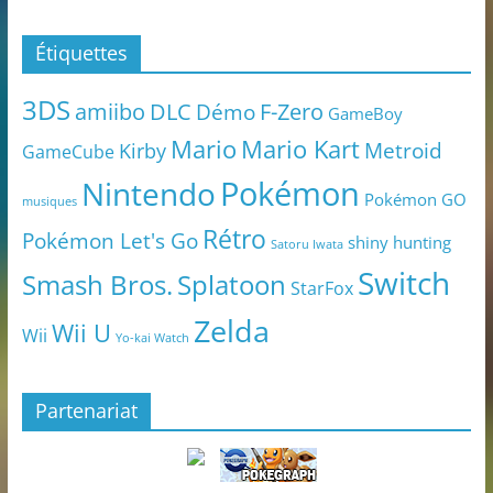
Étiquettes
3DS
amiibo
DLC
Démo
F-Zero
GameBoy
Mario
Mario Kart
Metroid
Kirby
GameCube
Pokémon
Nintendo
Pokémon GO
musiques
Rétro
Pokémon Let's Go
shiny hunting
Satoru Iwata
Switch
Smash Bros.
Splatoon
StarFox
Zelda
Wii U
Wii
Yo-kai Watch
Partenariat