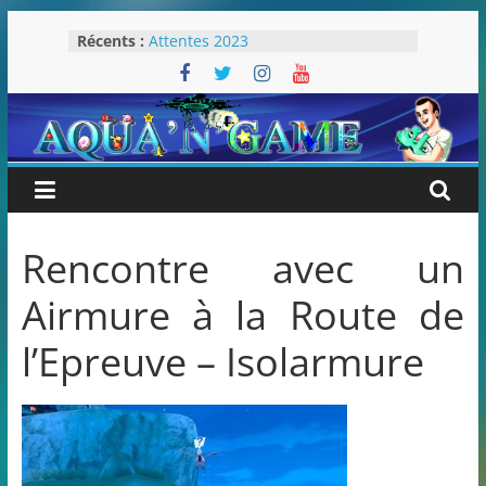
Passer
Récents :
Attentes 2023
au
Rétrospective 2022
contenu
« Splatoon 3 est-il nécessaire ? »
« Dans les coulisses des JV Harry
Potter »
Pokémon Écarlate : ceci est une
révolution (ou pas) !
Rencontre avec un
Airmure à la Route de
l’Epreuve – Isolarmure