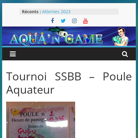
Passer
Récents :
Attentes 2023
au
Rétrospective 2022
contenu
« Splatoon 3 est-il nécessaire ? »
« Dans les coulisses des JV Harry
Potter »
Pokémon Écarlate : ceci est une
révolution (ou pas) !
Tournoi SSBB – Poule
Aquateur