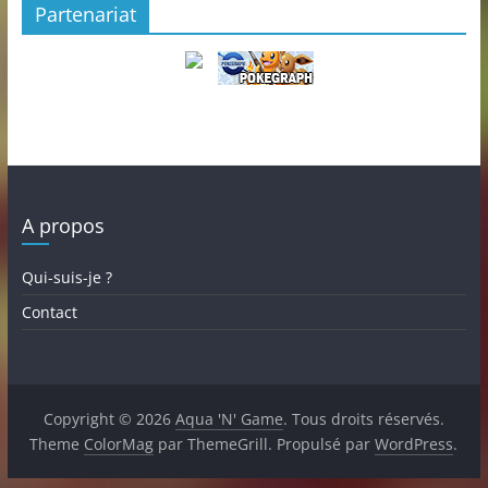
Partenariat
A propos
Qui-suis-je ?
Contact
Copyright © 2026
Aqua 'N' Game
. Tous droits réservés.
Theme
ColorMag
par ThemeGrill. Propulsé par
WordPress
.