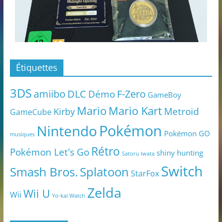
Étiquettes
3DS
amiibo
DLC
Démo
F-Zero
GameBoy
Mario
Mario Kart
Metroid
Kirby
GameCube
Pokémon
Nintendo
Pokémon GO
musiques
Rétro
Pokémon Let's Go
shiny hunting
Satoru Iwata
Switch
Smash Bros.
Splatoon
StarFox
Zelda
Wii U
Wii
Yo-kai Watch