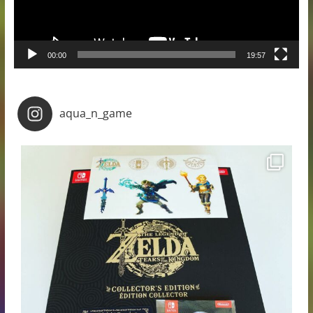
00:00
19:57
aqua_n_game